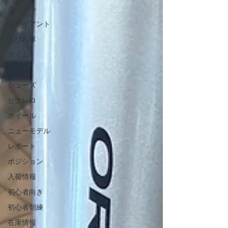
グラベル
ジャイアント
しびれ隊
タイム
タイヤ
シューズ
ピナレロ
ホイール
ニューモデル
レポート
ポジション
入荷情報
初心者向き
初心者朝練
在庫情報