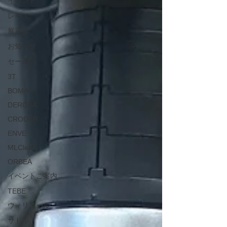
イベント
レース
展示会
お知らせ
セール
3T
BOMA
DEROSA
CRODER
ENVE
MLCleat
ORBEA
イベントご案内
TEBE
ウィリエール
サドル