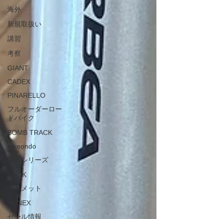
海外
新規取扱い
講習
考察
GIANT
CADEX
PINARELLO
フルオーダーロー
ドバイク
BOMB TRACK
etxeondo
納車シリーズ
LOOK
ヘルメット
YONEX
セール情報