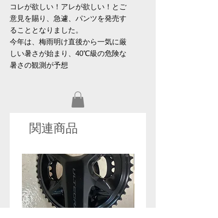
コレが欲しい！アレが欲しい！とご
意見を賜り、急遽、パンツを発売す
ることとなりました。
今年は、梅雨明け直後から一気に厳
しい暑さが始まり、40℃級の危険な
暑さの観測が予想
関連商品
セール！