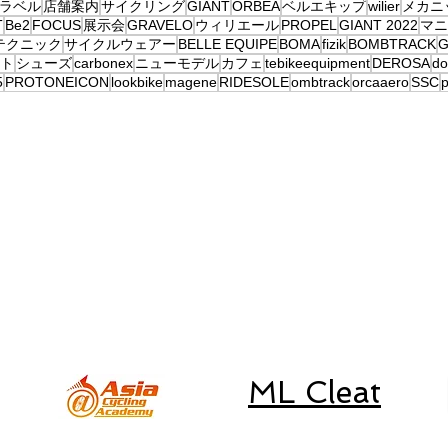
ラベル
店舗案内
サイクリング
GIANT
ORBEA
ベルエキップ
wilier
メカニ
T
Be2
FOCUS
展示会
GRAVELO
ウィリエール
PROPEL
GIANT 2022
マニ
テクニック
サイクルウェアー
BELLE EQUIPE
BOMA
fizik
BOMBTRACK
G
ト
シューズ
carbonex
ニューモデル
カフェ
tebikeequipment
DEROSA
d
5
PROTONEICON
lookbike
magene
RIDESOLE
ombtrack
orcaaero
SSC
p
練
初心者朝練
取り扱いブランド
SSC
キャニオン、一般車、
スペシャライズド、ルック車等の
修理は行なっておりません。
​予めご了承下さい。
ML Cleat