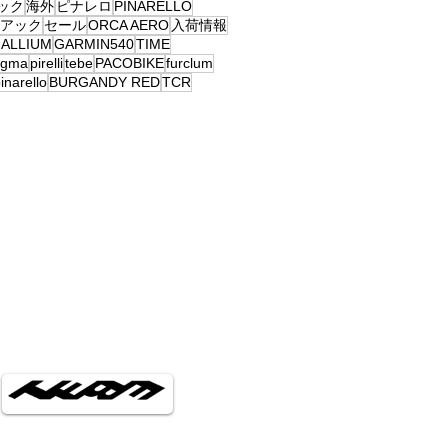
ック
海外
ピナレロ
PINARELLO
アック
セール
ORCA AERO
入荷情報
ALLIUM
GARMIN540
TIME
ogma
pirelli
tebe
PACOBIKE
furclum
inarello
BURGANDY RED
TCR