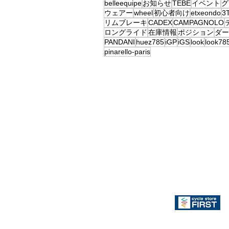
belleequipe
お知らせ
TEBE
イベント
グ
ウェアー
wheel
初心者向け
etxeondo
3
リムブレーキ
CADEX
CAMPAGNOLO
ロングライド
在庫情報
ポジション
ダー
PANDANI
huez785
iGP
iGS
look
look78
pinarello-paris
CSC朝
TEBE取り扱い店