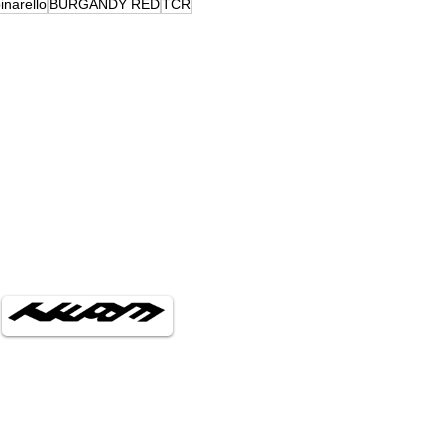
inarello
BURGANDY RED
TCR