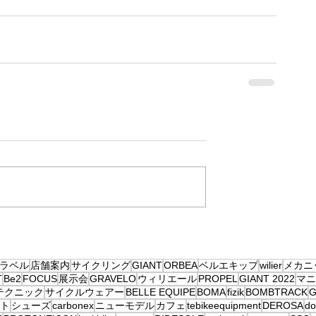
ラベル
店舗案内
サイクリング
GIANT
ORBEA
ベルエキップ
wilier
メカニ
T
Be2
FOCUS
展示会
GRAVELO
ウィリエール
PROPEL
GIANT 2022
マニ
テクニック
サイクルウェアー
BELLE EQUIPE
BOMA
fizik
BOMBTRACK
G
ト
シューズ
carbonex
ニューモデル
カフェ
tebikeequipment
DEROSA
d