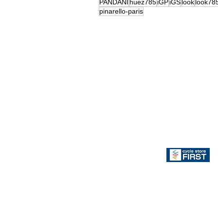
PANDANI
huez785
iGP
iGS
look
look78
pinarello-paris
CSC朝
TEBE取り扱い店