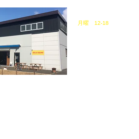
営業時間
月曜 12-18
平日
11〜18
土曜 10〜18
日祝 11〜18
火曜定休
mail info@belleequipe.
-739-7468
ベルエキップ ロード グラベ
ル
https://www.belleequipe.com