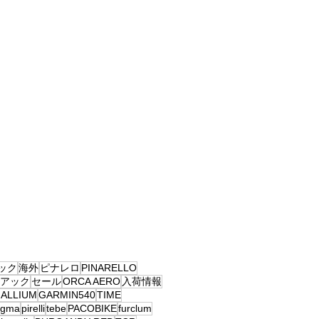
ック
海外
ピナレロ
PINARELLO
アック
セール
ORCA AERO
入荷情報
ALLIUM
GARMIN540
TIME
ogma
pirelli
tebe
PACOBIKE
furclum