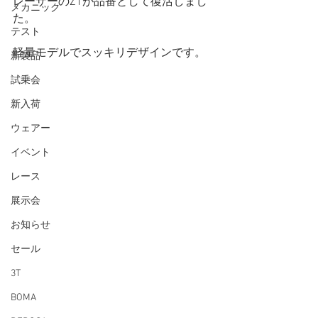
レーザーのZ1が品番として復活しまし
メカニック
た。
テスト
軽量モデルでスッキリデザインです。
新製品
試乗会
新入荷
ウェアー
イベント
レース
展示会
お知らせ
セール
3T
BOMA