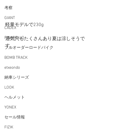
考察
GIANT
軽量モデルで230g
CADEX
PINARELLO
通気穴もたくさんあり夏は涼しそうで
す。
フルオーダーロードバイク
BOMB TRACK
etxeondo
納車シリーズ
LOOK
ヘルメット
YONEX
セール情報
FIZIK