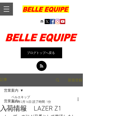
ブログトップへ戻る
新規登録
記事
営業案内
ベルエキップ
営業案内
2024年2月16日
読了時間: 1分
入荷情報 LAZER Z1
サイクリング