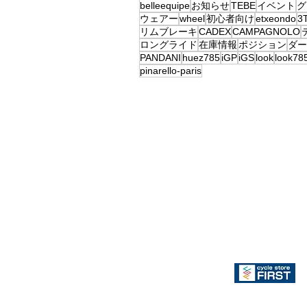
belleequipe
お知らせ
TEBE
イベント
グ
ウェアー
wheel
初心者向け
etxeondo
3
リムブレーキ
CADEX
CAMPAGNOLO
ロングライド
在庫情報
ポジション
ダー
PANDANI
huez785
iGP
iGS
look
look78
pinarello-paris
CSC朝
TEBE取り扱い店