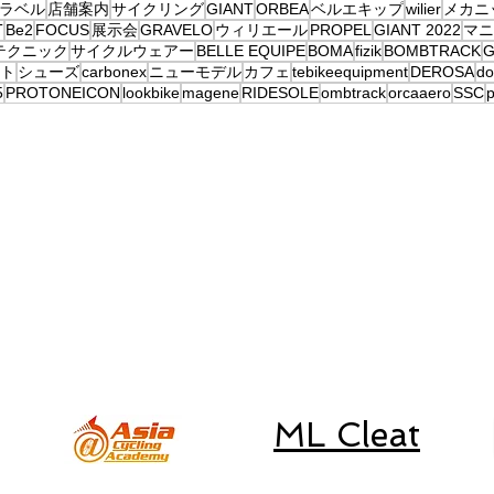
ラベル
店舗案内
サイクリング
GIANT
ORBEA
ベルエキップ
wilier
メカニ
T
Be2
FOCUS
展示会
GRAVELO
ウィリエール
PROPEL
GIANT 2022
マニ
テクニック
サイクルウェアー
BELLE EQUIPE
BOMA
fizik
BOMBTRACK
G
ト
シューズ
carbonex
ニューモデル
カフェ
tebikeequipment
DEROSA
d
5
PROTONEICON
lookbike
magene
RIDESOLE
ombtrack
orcaaero
SSC
p
練
初心者朝練
取り扱いブランド
SSC
キャニオン、一般車、
スペシャライズド、ルック車等の
修理は行なっておりません。
​予めご了承下さい。
ML Cleat