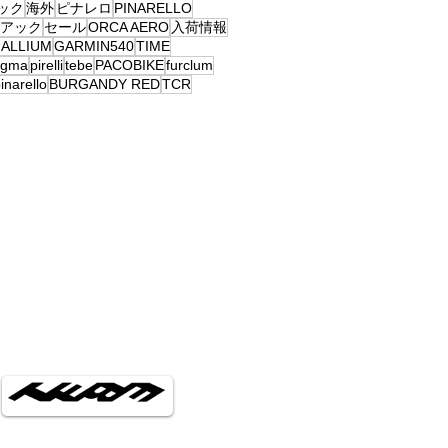
ック
海外
ピナレロ
PINARELLO
アック
セール
ORCA AERO
入荷情報
ALLIUM
GARMIN540
TIME
ogma
pirelli
tebe
PACOBIKE
furclum
inarello
BURGANDY RED
TCR