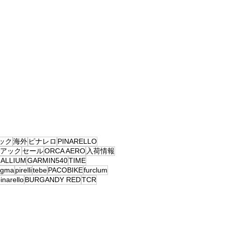
ック
海外
ピナレロ
PINARELLO
アック
セール
ORCA AERO
入荷情報
ALLIUM
GARMIN540
TIME
ogma
pirelli
tebe
PACOBIKE
furclum
inarello
BURGANDY RED
TCR