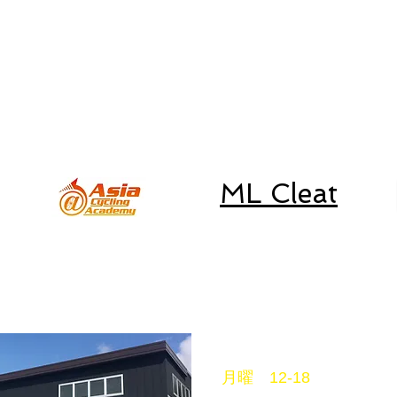
キャニオン、一般車、
スペシャライズド、ルック車等の
修理は行なっておりません。
​予めご了承下さい。
ML Cleat
営業時間
月曜 12-18