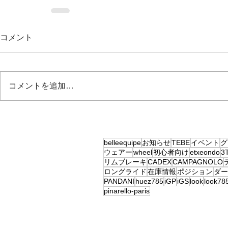
コメント
コメントを追加…
belleequipe
お知らせ
TEBE
イベント
グ
ウェアー
wheel
初心者向け
etxeondo
3
リムブレーキ
CADEX
CAMPAGNOLO
ロングライド
在庫情報
ポジション
ダー
PANDANI
huez785
iGP
iGS
look
look78
pinarello-paris
CSC朝