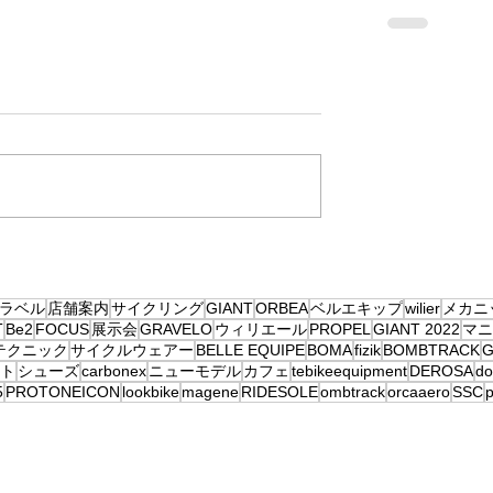
ラベル
店舗案内
サイクリング
GIANT
ORBEA
ベルエキップ
wilier
メカニ
T
Be2
FOCUS
展示会
GRAVELO
ウィリエール
PROPEL
GIANT 2022
マニ
テクニック
サイクルウェアー
BELLE EQUIPE
BOMA
fizik
BOMBTRACK
G
ト
シューズ
carbonex
ニューモデル
カフェ
tebikeequipment
DEROSA
d
5
PROTONEICON
lookbike
magene
RIDESOLE
ombtrack
orcaaero
SSC
p
練
初心者朝練
取り扱いブランド
SSC