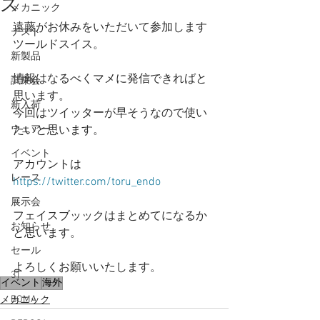
ス
メカニック
遠藤がお休みをいただいて参加します
テスト
ツールドスイス。
新製品
情報はなるべくマメに発信できればと
試乗会
思います。
新入荷
今回はツイッターが早そうなので使い
ウェアー
たいと思います。
イベント
アカウントは
レース
https://twitter.com/toru_endo
展示会
フェイスブッックはまとめてになるか
お知らせ
と思います。
セール
よろしくお願いいたします。
3T
イベント
海外
BOMA
メカニック