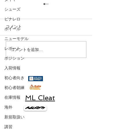
シューズ
ピナレロ
コメント
ホイール
GIANT
ニューモデル
レポート
コメントを追加…
お知らせ シマ
Di2
ポジション
入荷情報
初心者向き
初心者朝練
ML Cleat
在庫情報
海外
新規取扱い
キャニオン、一般車、
講習