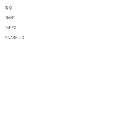
スペシャライズド、ルック車
等の
考察
修理は行なっておりません。
GIANT
​予めご了承下さい。
CADEX
PINARELLO
mail info@belleequipe.com
フルオーダーロードバイク
BOMB TRACK
ベルエキップ ロード グラベル
etxeondo
https://www.belleequipe.com
納車シリーズ
LOOK
TEL 022-739-7468
お支払い方法
ヘルメット
現金
ローン最大84回可能
YONEX
クレジットカード
ボーナス一括は非対応
PAYPAY
セール情報
楽天ペイ
アプリ決済
FIZIK