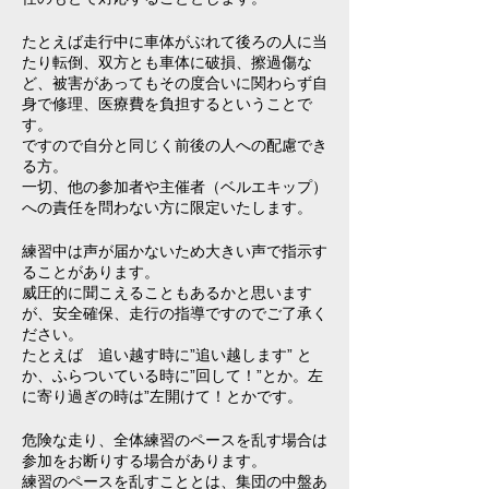
たとえば走行中に車体がぶれて後ろの人に当
たり転倒、双方とも車体に破損、擦過傷な
ど、被害があってもその度合いに関わらず自
身で修理、医療費を負担するということで
す。
ですので自分と同じく前後の人への配慮でき
る方。
一切、他の参加者や主催者（ベルエキップ）
への責任を問わない方に限定いたします。
練習中は声が届かないため大きい声で指示す
ることがあります。
威圧的に聞こえることもあるかと思います
が、安全確保、走行の指導ですのでご了承く
ださい。
たとえば 追い越す時に”追い越します” と
か、ふらついている時に”回して！”とか。左
に寄り過ぎの時は”左開けて！とかです。
危険な走り、全体練習のペースを乱す場合は
参加をお断りする場合があります。
練習のペースを乱すこととは、集団の中盤あ