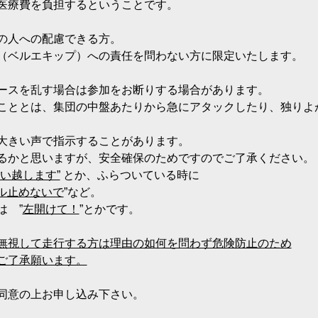
医療費を負担するということです。
の人への配慮できる方。
（ベルエキップ）への責任を問わない方に限定いたします。
ースを乱す場合は参加をお断りする場合があります。
こととは、集団の中盤あたりから急にアタックしたり、独りよ
大きい声で指示することがあります。
るかと思いますが、安全確保のためですのでご了承ください。
追い越します”
 とか、ふらついている時に
ダル止めないで
”など。
は　”
左開けて！
”とかです。
無視して走行する方は理由の如何を問わず危険防止のため
ご了承願います。
同意の上お申し込み下さい。