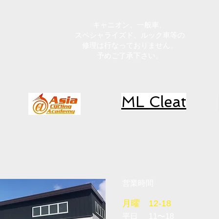
キャニオン、一般車、
スペシャライズド、ルック車等の
修理は行なっておりません。
​予めご了承下さい。
ML Cleat
営業時間
月曜 12-18
平日
11〜18