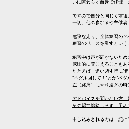
いに関わらず自身で修理、
ですので自分と同じく前後
一切、他の参加者や主催者
危険な走り、全体練習のペ
練習のペースを乱すという
練習中は声が届かないため
威圧的に聞こえることもあ
たとえば　追い越す時に
”
”ペダル回して！”とか”ペ
左（路肩）に寄り過ぎの時
アドバイスを聞かない方、
その場で排除します。予め
申し込みされる方は上記に