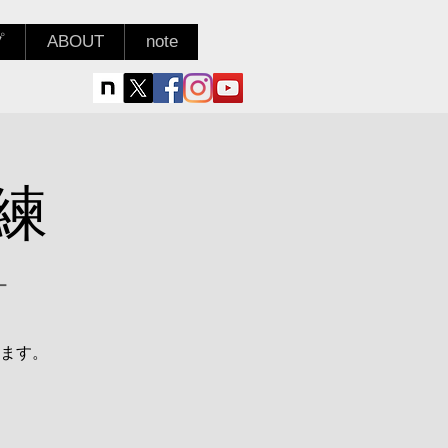
プ
ABOUT
note
練
ー
ます。