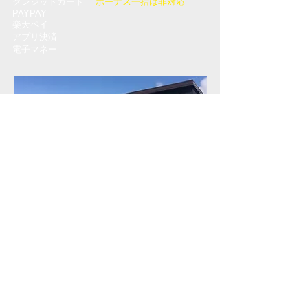
クレジットカード
ボーナス一括は非対応
PAYPAY
楽天ペイ
アプリ決済
電子マネー
営業時間
月曜 12-18
平日
11〜18
土曜 10〜18
日祝 11〜18
火曜定休