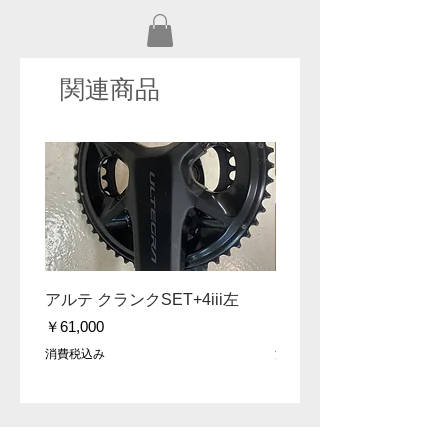
関連商品
セール！
アルテ クランクSET+4iii左
DA 9200 172.5 クラ
価格
価格
￥61,000
￥30,000
消費税込み
消費税込み