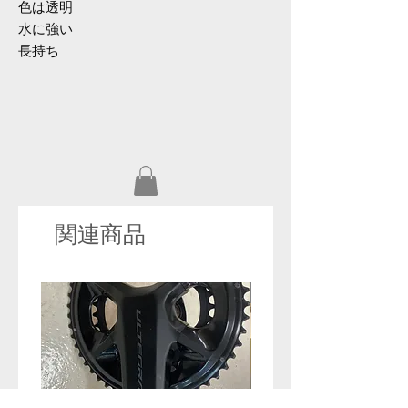
色は透明
水に強い
長持ち
関連商品
セール！