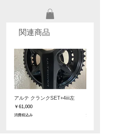
関連商品
セール！
アルテ クランクSET+4iii左
DA 9200 172.5 クラ
価格
価格
￥61,000
￥30,000
消費税込み
消費税込み