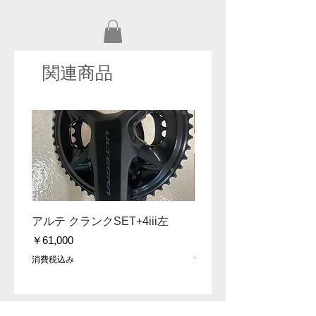
関連商品
セール！
アルテ クランクSET+4iii左
DA 9200 172.5 クラ
価格
価格
￥61,000
￥30,000
消費税込み
消費税込み