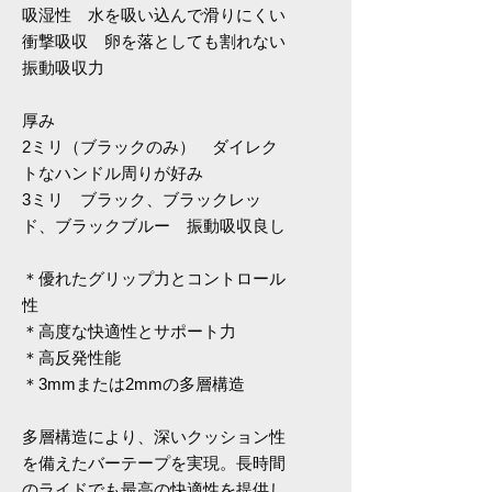
吸湿性 水を吸い込んで滑りにくい
衝撃吸収 卵を落としても割れない
振動吸収力
厚み
2ミリ（ブラックのみ） ダイレク
トなハンドル周りが好み
3ミリ ブラック、ブラックレッ
ド、ブラックブルー 振動吸収良し
＊優れたグリップ力とコントロール
性
＊高度な快適性とサポート力
＊高反発性能
＊3mmまたは2mmの多層構造
多層構造により、深いクッション性
を備えたバーテープを実現。長時間
のライドでも最高の快適性を提供し