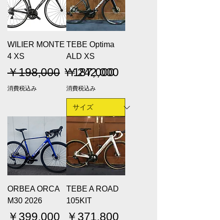
WILIER MONTE
TEBE Optima
4 XS
ALD XS
通常価格
セール価格
価格
￥198,000
￥187,000
￥242,000
消費税込み
消費税込み
ORBEA ORCA
TEBE A ROAD
M30 2026
105KIT
価格
価格
￥399,000
￥371,800