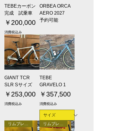
TEBEカーボン
ORBEA ORCA
完成 試乗車
AERO 2027
予約可能
価格
￥200,000
消費税込み
GIANT TCR
TEBE
SLR Sサイズ
GRAVELO 1
価格
価格
￥253,000
￥357,500
消費税込み
消費税込み
リムブレーキ
リムブレーキ