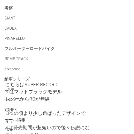
考察
GIANT
CADEX
PINARELLO
フルオーダーロードバイク
BOMB TRACK
etxeondo
納車シリーズ
こちらはSUPER RECORD
LOOK
S,はマットブラックモデル
レバーからRDが無線
ヘルメット
YONEX
EPSの頃より少し角ばったデザインで
セール情報
す。
Sは発売期間が超短いので後々伝説にな
FIZIK