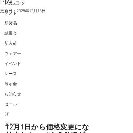
PRICE
メカニック
更新日：
2025年12月13日
テスト
新製品
試乗会
新入荷
ウェアー
イベント
レース
展示会
お知らせ
セール
3T
BOMA
12月1日から価格変更にな