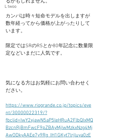
るかもしれません。
L twoo
カンパは時々短命モデルを出しますが
数年経ってから価格が上がったりして
います。
限定ではSRのRSとか80年記念に数量限
定などいまだに人気です。
気になる方はお気軽にお問い合わせく
ださい。
https://www.riogrande.co.jp/topics/eve
nt/30000022319/?
fbclid=IwY2xjawN5aP5leHRuA2FlbQIxMQ
BzcnRjBmFwcF9pZBAyMjIwMzkxNzg4Mj
AwODkyAAEe7y9Rg_IH1GKyt7lrjluya0zE