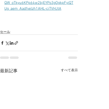
QW_oTkyu6KPp64w2bjEYPo3gOgkpFyiQT
Ug_aem_Aadfvelzh1AHL-ciTVHJtA
セール
すべて表示
最新記事