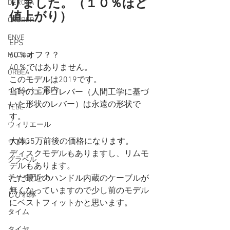
りました。（１０％ほど
DEROSA
値上がり）
CRODER
ENVE
EPS
60％オフ？？
MLCleat
40％ではありません。
ORBEA
このモデルは2019です。
イベントご案内
当時のエルゴレバー（人間工学に基づ
いた形状のレバー）は永遠の形状で
TEBE
す。
ウィリエール
大体35万前後の価格になります。
サドル
ディスクモデルもありますし、リムモ
グラベル
デルもあります。
ジャイアント
ただ最近のハンドル内蔵のケーブルが
無くなっていますので少し前のモデル
しびれ隊
にベストフィットかと思います。
タイム
タイヤ