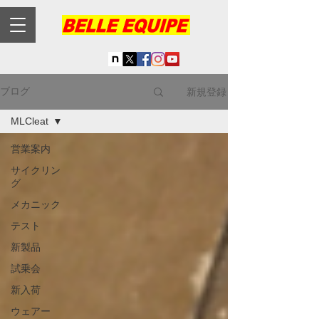
新規登録
ブログ
MLCleat
営業案内
サイクリン
グ
メカニック
テスト
新製品
試乗会
新入荷
ウェアー