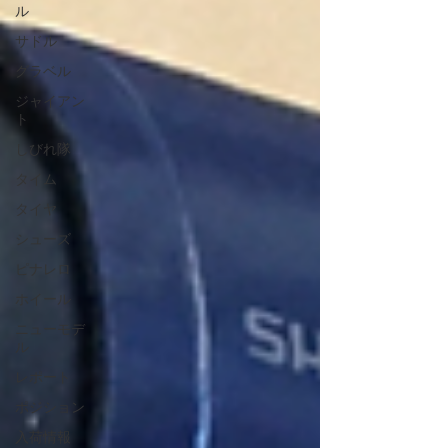
ル
サドル
グラベル
ジャイアン
ト
しびれ隊
タイム
タイヤ
シューズ
ピナレロ
ホイール
ニューモデ
ル
レポート
ポジション
入荷情報