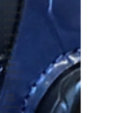
初心者向き
初心者朝練
在庫情報
海外
新規取扱い
講習
考察
GIANT
CADEX
PINARELLO
フルオーダ
ーロードバ
イク
BOMB
TRACK
etxeondo