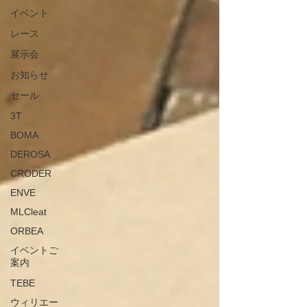
イベント
レース
展示会
お知らせ
セール
3T
BOMA
DEROSA
CRODER
ENVE
MLCleat
ORBEA
イベントご
案内
TEBE
ウィリエー