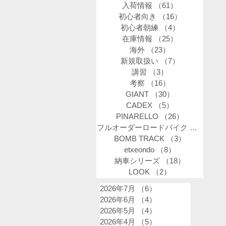
入荷情報
（61）
61件の記事
初心者向き
（16）
16件の記事
初心者朝練
（4）
4件の記事
在庫情報
（25）
25件の記事
海外
（23）
23件の記事
新規取扱い
（7）
7件の記事
講習
（3）
3件の記事
考察
（16）
16件の記事
GIANT
（30）
30件の記事
CADEX
（5）
5件の記事
PINARELLO
（26）
26件の記事
フルオーダーロードバイク
（34）
34
BOMB TRACK
（3）
3件の記事
etxeondo
（8）
8件の記事
納車シリーズ
（18）
18件の記事
LOOK
（2）
2件の記事
2026年7月
（6）
6件の記事
2026年6月
（4）
4件の記事
2026年5月
（4）
4件の記事
2026年4月
（5）
5件の記事