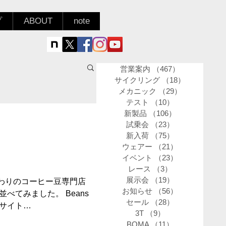
プ
ABOUT
note
営業案内
（467）
467件の記事
サイクリング
（18）
18件の記事
メカニック
（29）
29件の記事
テスト
（10）
10件の記事
新製品
（106）
106件の記事
試乗会
（23）
23件の記事
新入荷
（75）
75件の記事
ウェアー
（21）
21件の記事
イベント
（23）
23件の記事
レース
（3）
3件の記事
展示会
（19）
19件の記事
わりのコーヒー豆専門店
お知らせ
（56）
56件の記事
べてみました。 Beans
セール
（28）
28件の記事
ブサイト
3T
（9）
9件の記事
BOMA
（11）
11件の記事