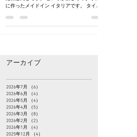
PIRELLI P-ZERO RACE TLR
新しく発売になりました。 トレッドとか見
た目は同じです。 ピレリが新しくイタリア
に作ったメイドイン イタリアです。 タイヤ
の雰囲気が少し変わって 全体にフニャッと
した手触りになりました。 実測 ７００x２
６で２８０gです。 リムと当たる部分が柔ら
かくなってます。...
アーカイブ
2026年7月
（6）
6件の記事
2026年6月
（4）
4件の記事
2026年5月
（4）
4件の記事
2026年4月
（5）
5件の記事