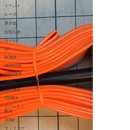
イベント
レース
展示会
お知らせ
セール
3T
BOMA
DEROSA
CRODER
ENVE
MLCleat
ORBEA
イベントご
案内
TEBE
ウィリエー