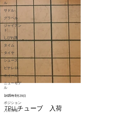
ル
サドル
グラベル
ジャイアン
ト
しびれ隊
タイム
タイヤ
シューズ
ピナレロ
ホイール
ニューモデ
ル
レポート
ポジション
2023年5月29日
入荷情報