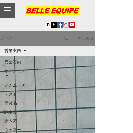
新規登録
ブログ
営業案内
営業案内
サイクリン
グ
メカニック
テスト
新製品
試乗会
新入荷
ウェアー