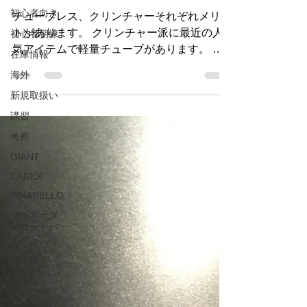
TPU チューブ 入荷
初心者向き
初心者朝練
チューブレス、クリンチャーそれぞれメリッ
在庫情報
トがあります。 クリンチャー派に最近の人
海外
気アイテムで軽量チューブがあります。 通
常６０g位からですが３０g台がほとんどで
新規取扱い
す。 １ EXAR グロータックがリリースして
講習
いるMageneのチューブ 重さ３６g タイヤサ
考察
イズ ２３−２８C...
GIANT
CADEX
PINARELLO
フルオーダ
ーロードバ
イク
BOMB
TRACK
etxeondo