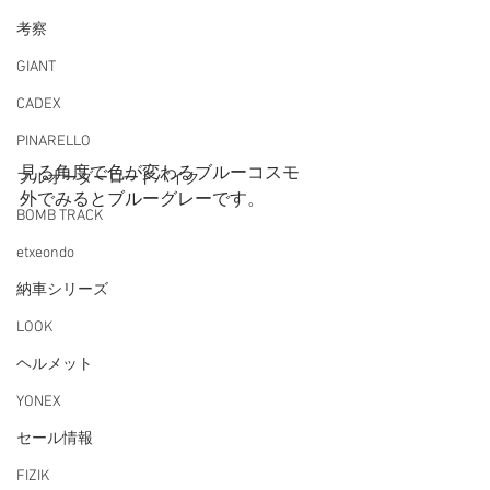
考察
GIANT
CADEX
PINARELLO
見る角度で色が変わるブルーコスモ
フルオーダーロードバイク
外でみるとブルーグレーです。
BOMB TRACK
etxeondo
納車シリーズ
LOOK
ヘルメット
YONEX
セール情報
FIZIK