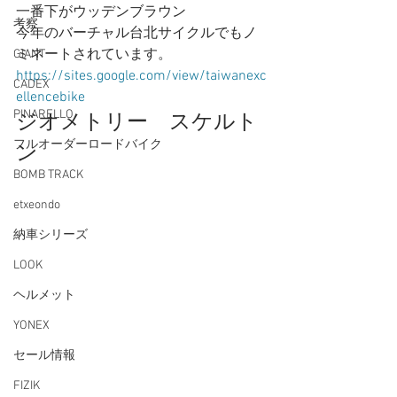
一番下がウッデンブラウン 
考察
今年のバーチャル台北サイクルでもノ
ミネートされています。 
GIANT
https://sites.google.com/view/taiwanexc
CADEX
ellencebike
PINARELLO
ジオメトリー　スケルト
フルオーダーロードバイク
ン 
BOMB TRACK
etxeondo
納車シリーズ
LOOK
ヘルメット
YONEX
セール情報
FIZIK