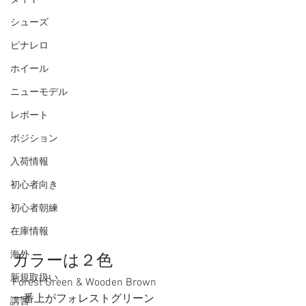
シューズ
ピナレロ
ホイール
ニューモデル
レポート
ポジション
入荷情報
初心者向き
初心者朝練
在庫情報
海外
カラーは２色 
新規取扱い
Forest Green & Wooden Brown 
一番上がフォレストグリーン 
講習