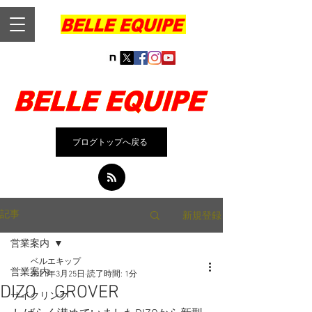
ブログトップへ戻る
新規登録
記事
営業案内
ベルエキップ
営業案内
2021年3月25日
読了時間: 1分
DIZO GROVER
サイクリング