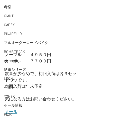
考察
GIANT
CADEX
PINARELLO
フルオーダーロードバイク
BOMB TRACK
ノーマル　　４９５０円
カーボン　　７７００円
etxeondo
納車シリーズ
数量が少なめで、初回入荷は各３セッ
LOOK
トづつです。
次回入荷は年末予定
ヘルメット
YONEX
気になる方はお問い合わせください。
セール情報
メール
FIZIK