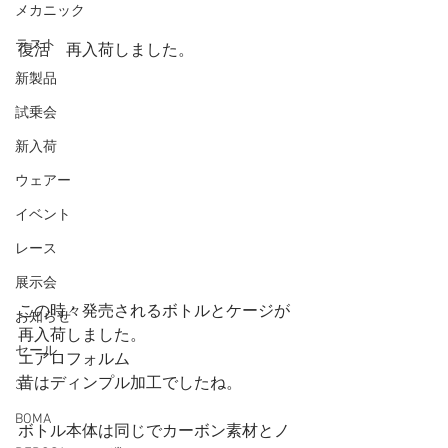
メカニック
テスト
復活　再入荷しました。
新製品
試乗会
新入荷
ウェアー
イベント
レース
展示会
この時々発売されるボトルとケージが
お知らせ
再入荷しました。
セール
エアロフォルム
昔はディンプル加工でしたね。
3T
BOMA
ボトル本体は同じでカーボン素材とノ