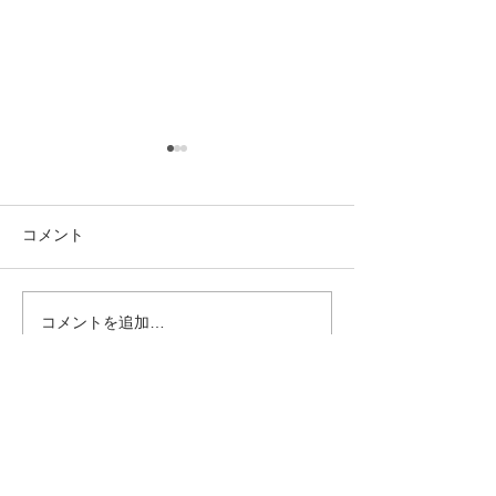
コメント
PINARELLO DOGMA X
NEW ORBEA ORC
コメントを追加…