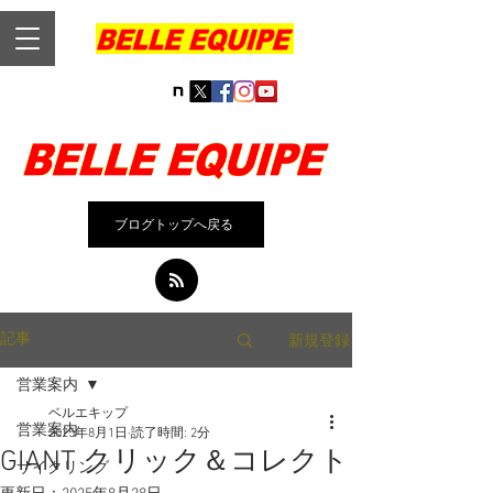
ブログトップへ戻る
新規登録
記事
営業案内
ベルエキップ
営業案内
2025年8月1日
読了時間: 2分
GIANT クリック＆コレクト
サイクリング