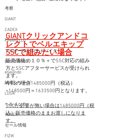
考察
GIANT
CADEX
GIANTクリックアンドコ
PINARELLO
レクトでベルエキップ
フルオーダーロードバイク
SSCで組みたい場合
販売価格の１０％＋でSSC対応の組み
BOMB TRACK
方とSSCアフターサービスが受けられ
etxeondo
ます。
納車シリーズ
今回の場合1485000円（税込）
+148500円＝1633500円となります。
LOOK
ヘルメット
SSCが必要が無い場合は1485000円（税
込）販売価格のままお渡しになりま
YONEX
す。
セール情報
FIZIK