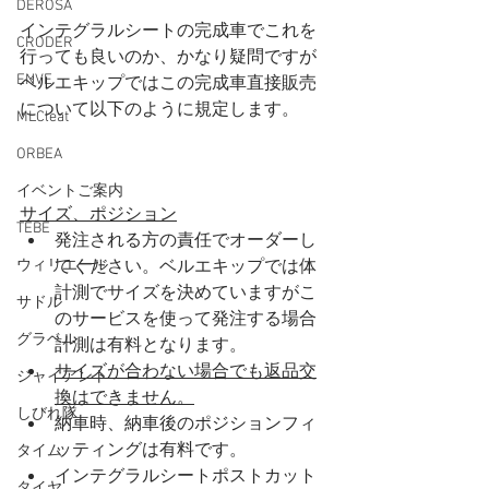
DEROSA
インテグラルシートの完成車でこれを
CRODER
行っても良いのか、かなり疑問ですが
ENVE
ベルエキップではこの完成車直接販売
について以下のように規定します。
MLCleat
ORBEA
イベントご案内
サイズ、ポジション
TEBE
発注される方の責任でオーダーし
ウィリエール
てください。ベルエキップでは体
計測でサイズを決めていますがこ
サドル
のサービスを使って発注する場合
グラベル
計測は有料となります。
サイズが合わない場合でも返品交
ジャイアント
換はできません。
しびれ隊
納車時、納車後のポジションフィ
ッティングは有料です。
タイム
インテグラルシートポストカット
タイヤ