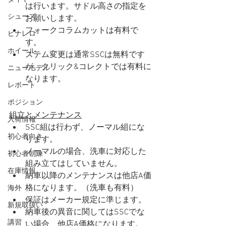
は行います。サドル高さの指定を
シューズ
お願いします。
フォークコラムカットは有料で
ピナレロ
す。
ホイール
ステム変更は通常SSCは無料です
が、クリック&コレクトでは有料に
ニューモデル
なります。
レポート
ポジション
組立とメンテナンス
入荷情報
SSC組は行わず、ノーマル組にな
初心者向き
ります。
ノーマルの場合、洗車に対応した
初心者朝練
組み立てはしていません。
在庫情報
納車以降のメンテナンスは他店A価
格になります。（洗車も有料）
海外
保証はメーカー規定に準じます。
新規取扱い
納車後の異音に関してはSSCでな
講習
い場合、他店A価格になります。