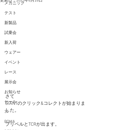
更新日：
2025年8月28日
メカニック
テスト
新製品
試乗会
新入荷
ウェアー
イベント
レース
展示会
お知らせ
さて
セール
GIANTのクリック&コレクトが始まりま
した。
3T
BOMA
プリペルとTCRが出ます。