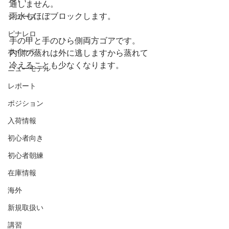
通しません。
雨水もほぼブロックします。
シューズ
ピナレロ
手の甲と手のひら側両方ゴアです。
ホイール
内側の蒸れは外に逃しますから蒸れて
冷えることも少なくなります。
ニューモデル
レポート
ポジション
入荷情報
初心者向き
初心者朝練
在庫情報
海外
新規取扱い
講習