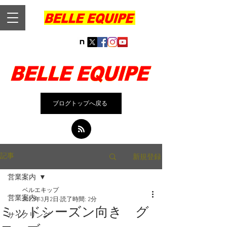
ブログトップへ戻る
新規登録
記事
営業案内
ベルエキップ
営業案内
2022年3月2日
読了時間: 2分
ミッドシーズン向き グ
サイクリング