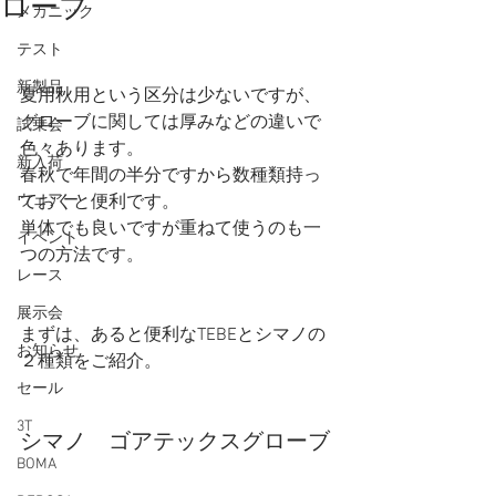
ローブ
メカニック
テスト
新製品
夏用秋用という区分は少ないですが、
グローブに関しては厚みなどの違いで
試乗会
色々あります。
新入荷
春秋で年間の半分ですから数種類持っ
ウェアー
ておくと便利です。
単体でも良いですが重ねて使うのも一
イベント
つの方法です。
レース
展示会
まずは、あると便利なTEBEとシマノの
お知らせ
２種類をご紹介。
セール
3T
シマノ　ゴアテックスグローブ
BOMA