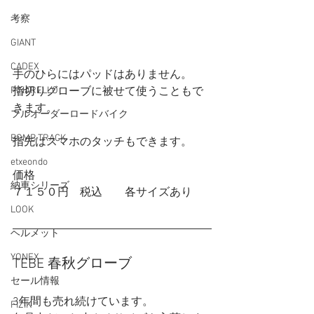
考察
GIANT
CADEX
手のひらにはパッドはありません。
PINARELLO
指切りグローブに被せて使うこともで
きます。
フルオーダーロードバイク
BOMB TRACK
指先はスマホのタッチもできます。
etxeondo
価格
納車シリーズ
７１５０円　税込　　各サイズあり
LOOK
ヘルメット
YONEX
TEBE 春秋グローブ
セール情報
3年間も売れ続けています。
FIZIK