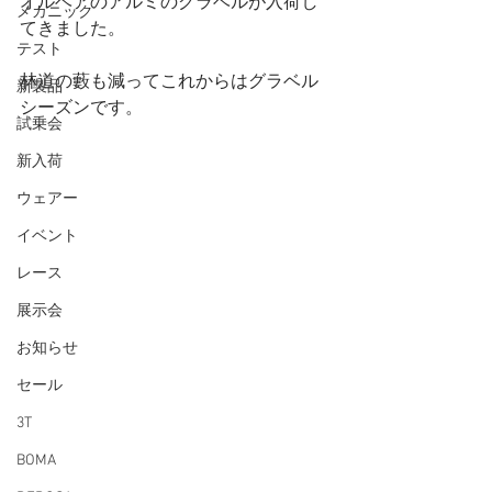
オルベアのアルミのグラベルが入荷し
メカニック
てきました。
テスト
林道の藪も減ってこれからはグラベル
新製品
シーズンです。
試乗会
新入荷
ウェアー
イベント
レース
展示会
お知らせ
セール
3T
BOMA