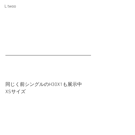
L twoo
同じく前シングルのH30X1も展示中
XSサイズ　