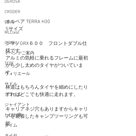
DEROSA
CRODER
オルベア TERRA H30 
ENVE
Sサイズ
MLCleat
ORBEA
シマノGRX６００　フロントダブル仕
様です。
イベントご案内
アルミの気軽に乗れるフレームに最初
TEBE
から少し太めのタイヤがついていま
す。
ウィリエール
サドル
林道はもちろんタイヤを細めにしたり
すればどこでも快適に走れます。
グラベル
ジャイアント
キャリアネジ穴もありますからキャリ
しびれ隊
アを装着したキャンプツーリングも可
能
タイム
タイヤ