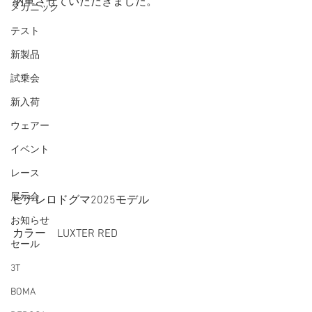
納車させていただきました。
メカニック
テスト
新製品
試乗会
新入荷
ウェアー
イベント
レース
展示会
ピナレロドグマ2025モデル
お知らせ
カラー　LUXTER RED
セール
3T
BOMA