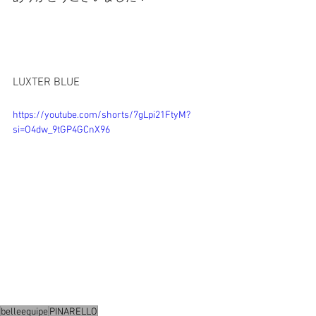
LUXTER BLUE
https://youtube.com/shorts/7gLpi21FtyM?
si=O4dw_9tGP4GCnX96
belleequipe
PINARELLO