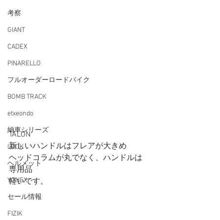
考察
GIANT
CADEX
PINARELLO
フルオーダーロードバイク
BOMB TRACK
etxeondo
納車シリーズ
TALON
新しいハンドルはフレアが大きめ
LOOK
ヘッドコラムが丸でなく、ハンドルは
ヘルメット
専用品
YONEX
軽いです。
セール情報
FIZIK