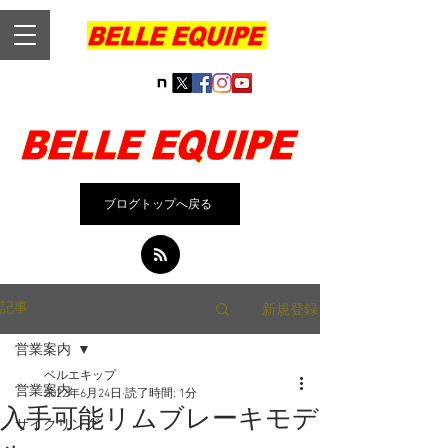
ブログトップへ戻る
新規登録
記事
営業案内
ベルエキップ
営業案内
2022年6月24日
読了時間: 1分
入手可能リムブレーキモデ
サイクリング