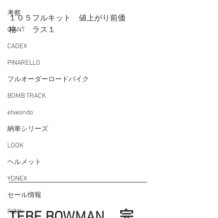
考察
１０５フルキット　値上がり前価
格　　ラス１
GIANT
CADEX
PINARELLO
フルオーダーロードバイク
BOMB TRACK
etxeondo
納車シリーズ
LOOK
ヘルメット
YONEX
セール情報
FIZIK
TEBE BOWMAN　完