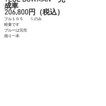
成車
L twoo
206,800円（税込）
フル１０５　　S のみ　
軽量です
ブルーは完売
残り一本