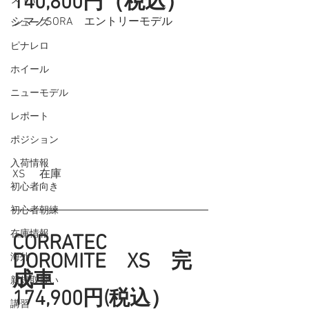
140,800円（税込）
シマノSORA　エントリーモデル
シューズ
ピナレロ
ホイール
ニューモデル
レポート
ポジション
入荷情報
XS 　在庫
初心者向き
初心者朝練
在庫情報
CORRATEC 
DOROMITE　XS　完
海外
成車
新規取扱い
174,900円(税込）
講習