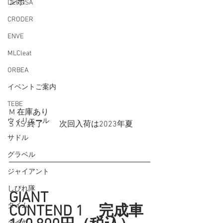
ンポ
DEROSA
CRODER
ENVE
MLCleat
ORBEA
イベントご案内
TEBE
M 在庫あり
ウィリエール
S XS 終了　　次回入荷は2023年夏
サドル
グラベル
ジャイアント
しびれ隊
GIANT 
タイム
CONTEND 1　完成車
タイヤ