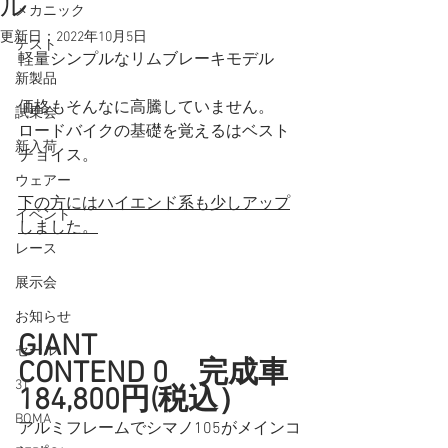
ル
メカニック
更新日：
2022年10月5日
テスト
軽量シンプルなリムブレーキモデル
新製品
価格もそんなに高騰していません。
試乗会
ロードバイクの基礎を覚えるはベスト
新入荷
チョイス。
ウェアー
下の方にはハイエンド系も少しアップ
イベント
しました。
レース
展示会
お知らせ
GIANT 
セール
CONTEND 0　完成車
3T
184,800円(税込）
BOMA
アルミフレームでシマノ105がメインコ