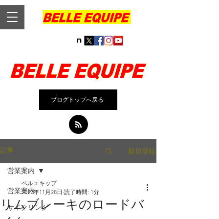
ブログトップへ戻る
新規登録
記事
営業案内
ベルエキップ
営業案内
2022年11月28日
読了時間: 1分
リムブレーキのロードバ
サイクリング