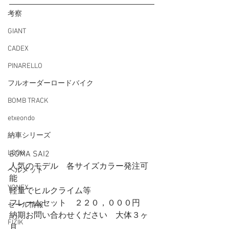
考察
GIANT
CADEX
PINARELLO
フルオーダーロードバイク
BOMB TRACK
etxeondo
納車シリーズ
LOOK
BOMA SAI2
人気のモデル　各サイズカラー発注可
ヘルメット
能
YONEX
軽量でヒルクライム等
フレームセット　２２０，０００円
セール情報
納期お問い合わせください　大体３ヶ
FIZIK
月