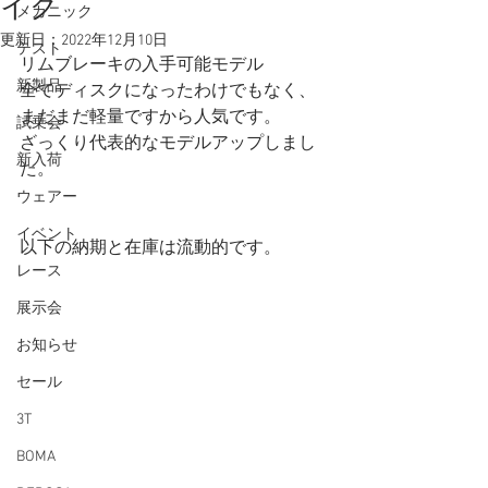
イク
メカニック
更新日：
2022年12月10日
テスト
リムブレーキの入手可能モデル
新製品
全てディスクになったわけでもなく、
まだまだ軽量ですから人気です。
試乗会
ざっくり代表的なモデルアップしまし
新入荷
た。
ウェアー
イベント
以下の納期と在庫は流動的です。
レース
展示会
お知らせ
セール
3T
BOMA