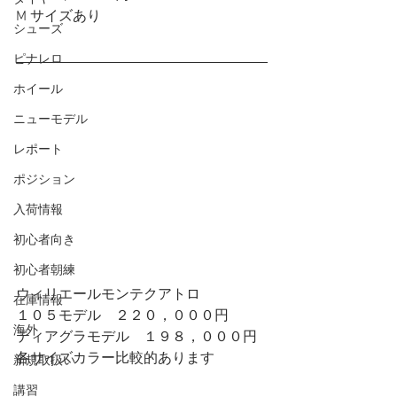
M サイズあり
シューズ
ピナレロ
ホイール
ニューモデル
レポート
ポジション
入荷情報
初心者向き
初心者朝練
ウィリエールモンテクアトロ
在庫情報
１０５モデル　２２０，０００円
海外
ティアグラモデル　１９８，０００円
各サイズカラー比較的あります
新規取扱い
講習