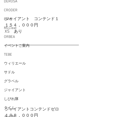
DEROSA
CRODER
ジャイアント　コンテンド１
ENVE
１５４，０００円
MLCleat
XS　あり
ORBEA
イベントご案内
TEBE
ウィリエール
サドル
グラベル
ジャイアント
しびれ隊
タイム
ジャイアントコンテンドゼロ
１９８，０００円
タイヤ