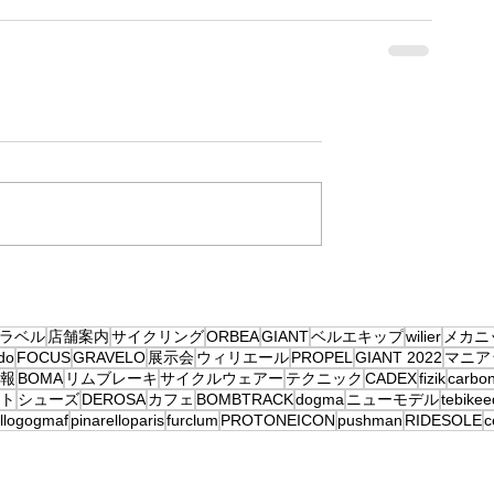
ラベル
店舗案内
サイクリング
ORBEA
GIANT
ベルエキップ
wilier
メカニ
do
FOCUS
GRAVELO
展示会
ウィリエール
PROPEL
GIANT 2022
マニア
報
BOMA
リムブレーキ
サイクルウェアー
テクニック
CADEX
fizik
carbo
ト
シューズ
DEROSA
カフェ
BOMBTRACK
dogma
ニューモデル
tebike
ellogogmaf
pinarelloparis
furclum
PROTONEICON
pushman
RIDESOLE
c