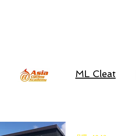
練
初心者朝練
取り扱いブランド
SSC
キャニオン、一般車、
スペシャライズド、ルック車等の
修理は行なっておりません。
​予めご了承下さい。
ML Cleat
営業時間