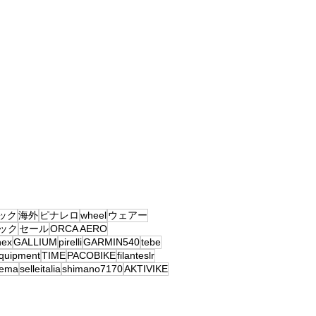
ック
海外
ピナレロ
wheel
ウェアー
ック
セール
ORCA AERO
nex
GALLIUM
pirelli
GARMIN540
tebe
equipment
TIME
PACOBIKE
filanteslr
ema
selleitalia
shimano7170
AKTIVIKE