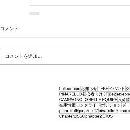
コメント
コメントを追加…
belleequipe
お知らせ
TEBE
イベント
グ
PINARELLO
初心者向け
3T
Be2
etxeon
CAMPAGNOLO
BELLE EQUIPE
入荷情
在庫情報
ロングライド
ポジション
ダー
pinarellof5
pinarellof7
pinarellof9
pinar
Chapter2
SSC
chapter2
GIOS