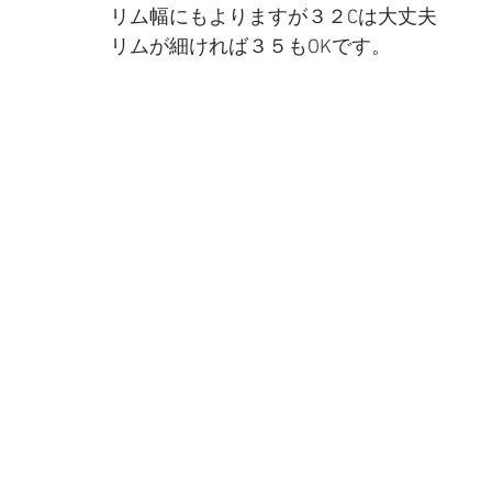
リム幅にもよりますが３２Cは大丈夫
リムが細ければ３５もOKです。