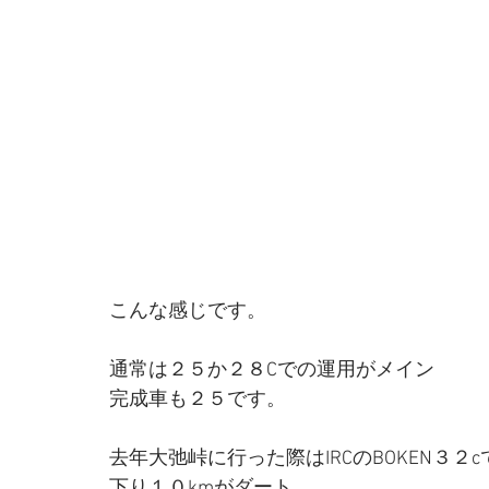
こんな感じです。
通常は２５か２８Cでの運用がメイン
完成車も２５です。
去年大弛峠に行った際はIRCのBOKEN３２
下り１０kmがダート