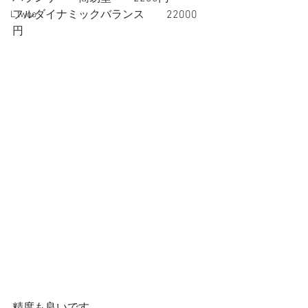
フルダイナミックバランス　　22000
L twoo
円　　 