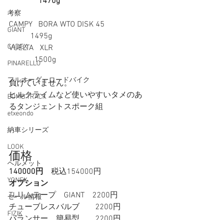
               1470g
考察
CAMPY   BORA WTO DISK 45                      
GIANT
           1495g
CADEX
VUELTA   XLR                                                
             1500g 
PINARELLO
フルオーダーロードバイク
負けていません。
ヒルクライムなど使いやすいタメのあ
BOMB TRACK
るタンジェントスポーク組
etxeondo
納車シリーズ
LOOK
価格 
ヘルメット
140000円
　税込154000円 
YONEX
オプション
TLリムテープ　GIANT　2200円
セール情報
チューブレスバルブ　　2200円 
FIZIK
バランサー　簡易型　　2200円　　