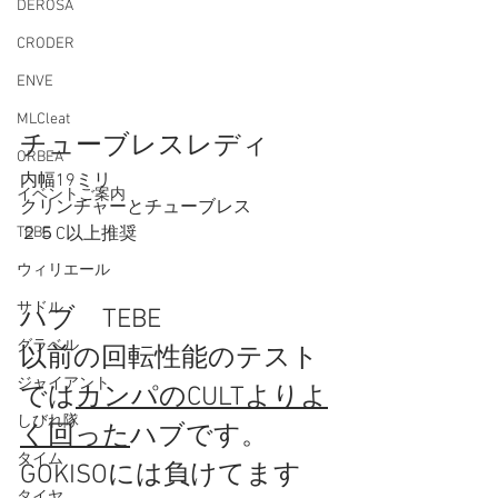
DEROSA
CRODER
ENVE
MLCleat
チューブレスレディ 
ORBEA
内幅19ミリ　 
イベントご案内
クリンチャーとチューブレス 
２５C以上推奨  
TEBE
ウィリエール
サドル
ハブ　TEBE 
グラベル
以前の回転性能のテスト
ジャイアント
では
カンパのCULTよりよ
しびれ隊
く回った
ハブです。
タイム
GOKISOには負けてます
タイヤ