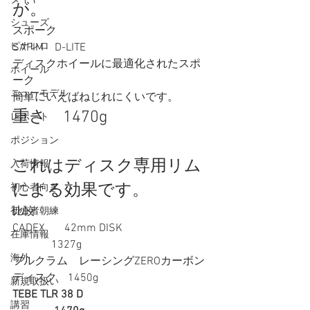
が。 
シューズ
スポーク 
SAPIM　D-LITE
ピナレロ
ディスクホイールに最適化されたスポ
ホイール
ーク
ニューモデル
簡単にいえばねじれにくいです。 
重さ　1470g 
レポート
ポジション
これはディスク専用リム
入荷情報
による効果です。 
初心者向き
比較
初心者朝練
CADEX   　42mm DISK                               
在庫情報
              1327g
海外
フルクラム　レーシングZEROカーボン
ディスク    1450g 
新規取扱い
TEBE TLR 38 D                                             
講習