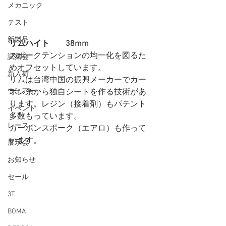
メカニック
テスト
新製品
リムハイト　　38mm　
スポークテンションの均一化を図るた
試乗会
めオフセットしています。
新入荷
リムは台湾中国の振興メーカーでカー
ウェアー
ボン糸から独自シートを作る技術があ
ります。レジン（接着剤）もパテント
イベント
多数もっています。
レース
カーボンスポーク（エアロ）も作って
います。 
展示会
お知らせ
セール
3T
BOMA