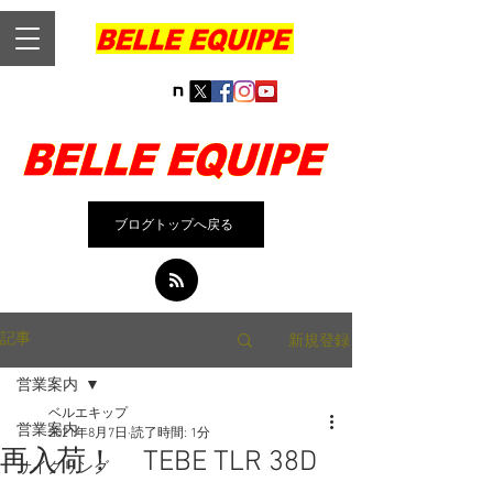
ブログトップへ戻る
新規登録
記事
営業案内
ベルエキップ
営業案内
2021年8月7日
読了時間: 1分
再入荷！ TEBE TLR 38D
サイクリング