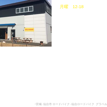
月曜 12-18
平日
11〜18
土曜 10〜18
日祝 11〜18
火曜定休
mail info@belleequipe.
-739-7468
ベルエキップ ロード グラベ
ル
https://www.belleequipe.com
-
宮城- 仙台市 ロードバイク -仙台ロードバイク グラベ