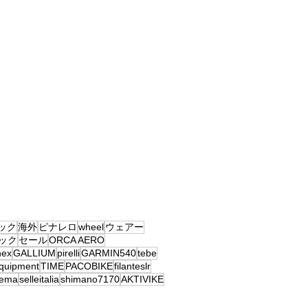
ック
海外
ピナレロ
wheel
ウェアー
ック
セール
ORCA AERO
nex
GALLIUM
pirelli
GARMIN540
tebe
equipment
TIME
PACOBIKE
filanteslr
ema
selleitalia
shimano7170
AKTIVIKE