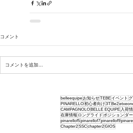
コメント
コメントを追加…
belleequipe
お知らせ
TEBE
イベント
グ
PINARELLO
初心者向け
3T
Be2
etxeon
CAMPAGNOLO
BELLE EQUIPE
入荷情
在庫情報
ロングライド
ポジション
ダー
pinarellof5
pinarellof7
pinarellof9
pinar
Chapter2
SSC
chapter2
GIOS