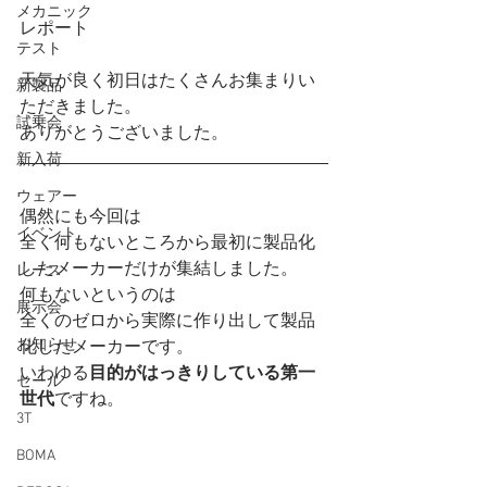
メカニック
レポート
テスト
天気が良く初日はたくさんお集まりい
新製品
ただきました。
試乗会
ありがとうございました。
新入荷
ウェアー
偶然にも今回は
イベント
全く何もないところから最初に製品化
したメーカーだけが集結しました。
レース
何もないというのは
展示会
全くのゼロから実際に作り出して製品
お知らせ
化したメーカーです。
いわゆる
目的がはっきりしている第一
セール
世代
ですね。
3T
BOMA