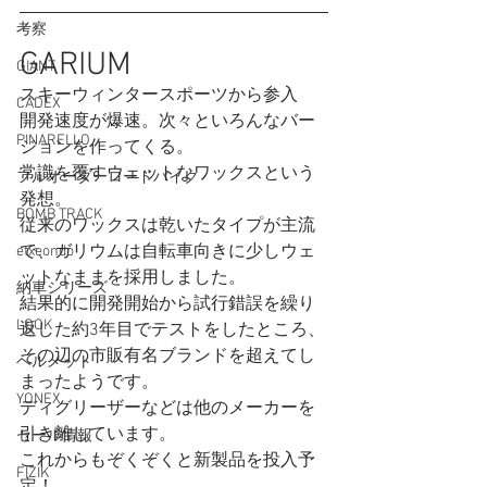
考察
GARIUM
GIANT
スキーウィンタースポーツから参入
CADEX
開発速度が爆速。次々といろんなバー
PINARELLO
ジョンを作ってくる。
常識を覆すウェットなワックスという
フルオーダーロードバイク
発想。
BOMB TRACK
従来のワックスは乾いたタイプが主流
で、ガリウムは自転車向きに少しウェ
etxeondo
ットなままを採用しました。
納車シリーズ
結果的に開発開始から試行錯誤を繰り
LOOK
返した約3年目でテストをしたところ、
その辺の市販有名ブランドを超えてし
ヘルメット
まったようです。
YONEX
ディグリーザーなどは他のメーカーを
引き離しています。
セール情報
これからもぞくぞくと新製品を投入予
FIZIK