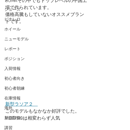
BOMAその中でもトップレベルの中国工
場で作られています。
シューズ
価格高騰もしていないオススメブラン
ピナレロ
ドです。
ホイール
ニューモデル
レポート
ポジション
入荷情報
初心者向き
初心者朝練
在庫情報
新型ラソア２　
海外
このモデルもなかなか好評でした。
VIDEPROは相変わらず人気
新規取扱い
講習