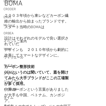
DEROSA
BOMA
CRODER
２００３年頃から東レなどカーボン繊
ENVE
維の輸出から始まったブランドです。
MLCleat
スタート当時のBOMAは
ORBEA
設計はそれぞれのモデルで良い選択さ
イベントご案内
れていた
TEBE
デザインも　２０１０年頃から劇的に
改善してスマートなデザインに。
ウィリエール
サドル
カーボン整形技術　
OEMというのは聞いていて、蓋を開け
グラベル
てみたら大手ブランドがここの工場製
ジャイアント
が多く採用。
中華カーボンという言葉がありました
しびれ隊
が大手も中国、ベトナム、カンボジ
タイム
ア。
タイヤ