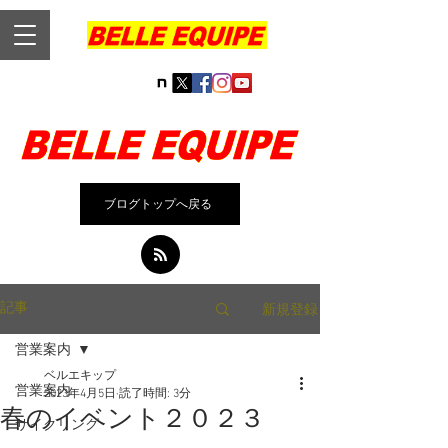
ブログトップへ戻る
新規登録
記事
営業案内
ベルエキップ
営業案内
2023年4月5日
読了時間: 3分
春のイベント２０２３
サイクリング