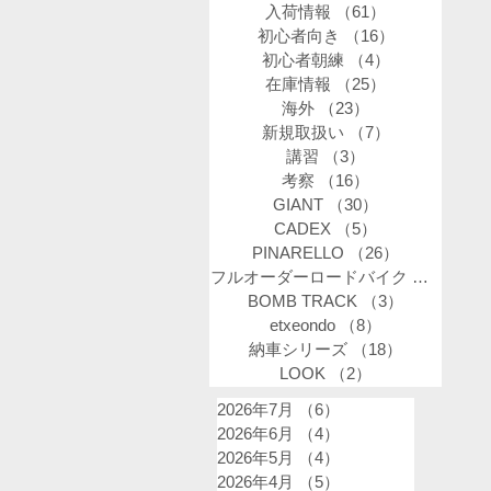
入荷情報
（61）
61件の記事
初心者向き
（16）
16件の記事
初心者朝練
（4）
4件の記事
在庫情報
（25）
25件の記事
海外
（23）
23件の記事
新規取扱い
（7）
7件の記事
講習
（3）
3件の記事
考察
（16）
16件の記事
GIANT
（30）
30件の記事
CADEX
（5）
5件の記事
PINARELLO
（26）
26件の記事
フルオーダーロードバイク
（34）
34
BOMB TRACK
（3）
3件の記事
etxeondo
（8）
8件の記事
納車シリーズ
（18）
18件の記事
LOOK
（2）
2件の記事
2026年7月
（6）
6件の記事
2026年6月
（4）
4件の記事
2026年5月
（4）
4件の記事
2026年4月
（5）
5件の記事