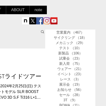
プ
ABOUT
note
営業案内
（467）
467件の記事
サイクリング
（18）
18件の記事
メカニック
（29）
29件の記事
テスト
（10）
10件の記事
新製品
（106）
106件の記事
試乗会
（23）
23件の記事
新入荷
（75）
75件の記事
ウェアー
（21）
21件の記事
イベント
（23）
23件の記事
ル TESTライドツアー
レース
（3）
3件の記事
展示会
（19）
19件の記事
2024年2月25日(日) テス
お知らせ
（56）
56件の記事
モデル SLR BOOST
セール
（28）
28件の記事
VO 3D S.F Ti316 L×1個
3T
（9）
9件の記事
BOMA
（11）
11件の記事