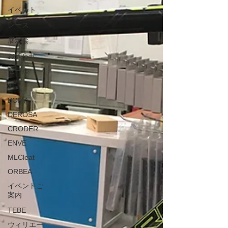
イベント
レース
展示会
お知らせ
セール
3T
BOMA
DEROSA
CRODER
ENVE
MLCleat
ORBEA
イベントご
案内
TEBE
ウィリエー