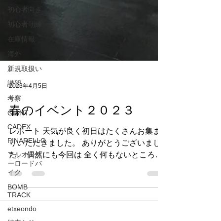
初心者向き
初心者朝練
在庫情報
海外
新規取扱い
講習
考察
GIANT
2023年4月5日
CADEX
春のイベント２０２３
PINARELLO
フルオーダ
レポート 天気が良く初日はたくさんお集ま
ーロードバ
りいただきました。 ありがとうございまし
イク
た。 偶然にも今回は 全く何もないところか
BOMB
ら最初に製品化したメーカーだけが集結しま
TRACK
した。 何もないというのは 全くのゼロから
etxeondo
実際に作り出して製品化したメーカーで