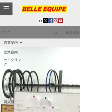
新規登録
ブログ
営業案内
営業案内
サイクリン
グ
メカニック
テスト
新製品
試乗会
新入荷
ウェアー