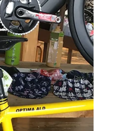
納車シリー
ズ
LOOK
ヘルメット
YONEX
セール情報
FIZIK
L twoo