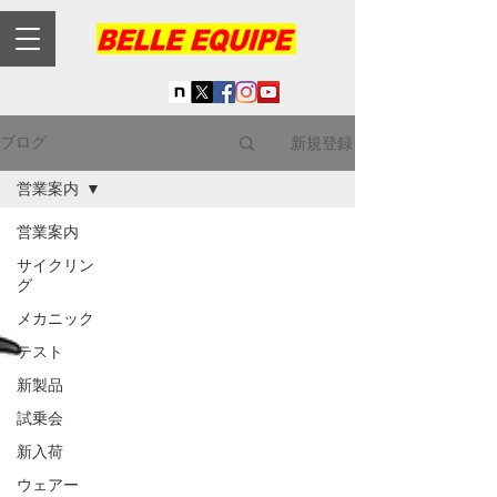
新規登録
ブログ
営業案内
営業案内
サイクリン
グ
メカニック
テスト
新製品
試乗会
新入荷
ウェアー