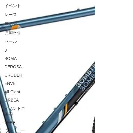
イベント
レース
展示会
お知らせ
セール
3T
BOMA
DEROSA
CRODER
ENVE
MLCleat
ORBEA
イベントご
案内
TEBE
ウィリエー