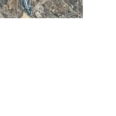
2022年8月3日
TEBE GRAVELO 価格改定
価格改定のお知らせ。 シマノコンポーネン
ト、タイヤ類その他の値上げのため 若干で
すが価格改定いたします。 すでにカーボン
グラベルGRXの完成車は40万後半となって