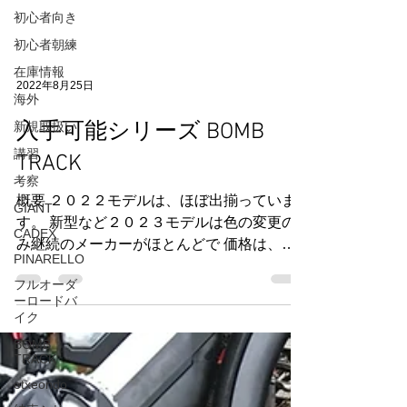
初心者向き
初心者朝練
在庫情報
海外
2022年8月25日
新規取扱い
講習
入手可能シリーズ BOMB
考察
TRACK
GIANT
概要 ２０２２モデルは、ほぼ出揃っていま
CADEX
す。 新型など２０２３モデルは色の変更の
PINARELLO
み継続のメーカーがほとんどで 価格は、ま
フルオーダ
た更に上がりますのでお早めにどうぞ。 今
ーロードバ
回のご紹介 BOMB TRACK HOOK EXT ス
イク
チールのグラベルバイク...
BOMB
TRACK
etxeondo