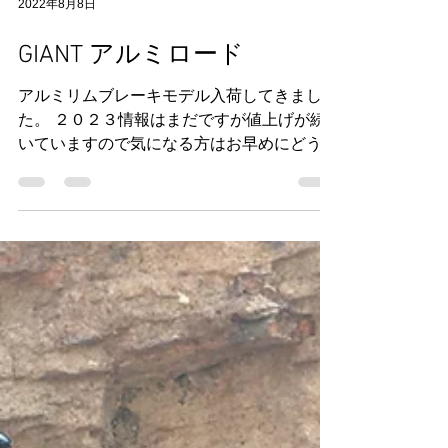
2022年8月8日
GIANT アルミロード
アルミリムブレーキモデル入荷してきまし
た。 ２０２３情報はまだですが値上げが続
いていますので気になる方はお早めにどう
ぞ。 コンテンド１H シマノSORAモデル １
４０，８００円（税込 XS 在庫 S 在庫 M 終
了 コンテンド ０ シマノ１０５変速系...