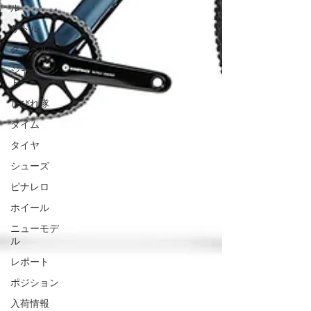
ル
サドル
グラベル
ジャイアン
ト
しびれ隊
タイム
タイヤ
シューズ
ピナレロ
ホイール
ニューモデ
ル
レポート
ポジション
入荷情報