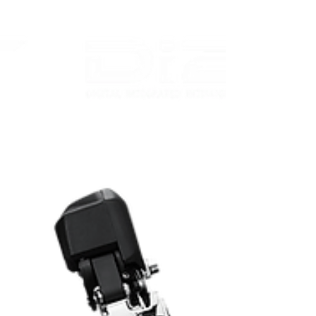
グラ フルスペック トップチューブにはモン
ドリアンカラーのアクセント 重量はMサイ
ズで8.2kg （ペダル無） 軽量です。 メカニ
カルアルテグラモデルで 税別 ６４０，０
００円 税込 ７０４，０００円 XS 完売 S
...