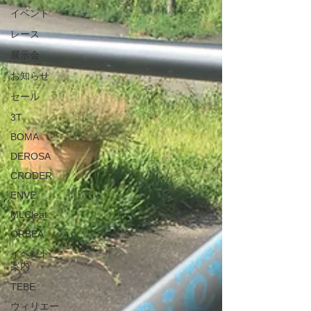
イベント
レース
展示会
お知らせ
セール
3T
BOMA
DEROSA
CRODER
ENVE
MLCleat
ORBEA
イベントご
案内
TEBE
ウィリエー