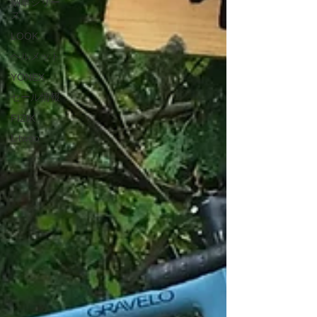
納車シリー
勝したのは このモデルFILANTE SLR...
ズ
LOOK
ヘルメット
YONEX
セール情報
FIZIK
L twoo