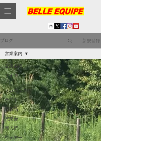
新規登録
ブログ
営業案内
営業案内
サイクリン
グ
メカニック
テスト
新製品
試乗会
新入荷
ウェアー