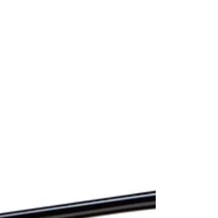
12時頃帰着予定 集合場所 ベルエキップ店頭
走行距離 約３８km 獲得標高 ７００m ダ
ート ９kmくらい 参加費 １０００円（イ
ベント保険含む）...