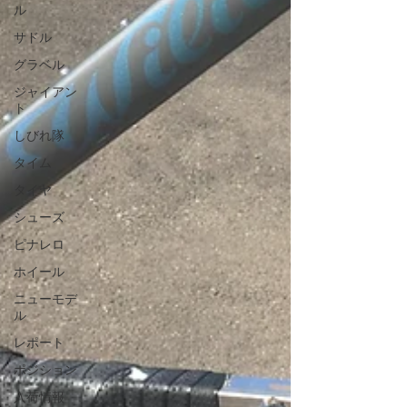
ル
サドル
グラベル
ジャイアン
ト
しびれ隊
タイム
タイヤ
シューズ
ピナレロ
ホイール
ニューモデ
ル
レポート
ポジション
入荷情報