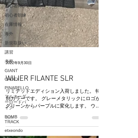
初心者向き
初心者朝練
在庫情報
海外
新規取扱い
講習
考察
GIANT
2022年9月30日
CADEX
PINARELLO
WILIER FILANTE SLR
フルオーダ
ーロードバ
リミテッドエディション入荷しました。 特
イク
別カラーです。 グレーメタリックにロゴが
BOMB
グリーンからパープルに変化します。 ウェ
TRACK
ブでは暗めなカラーイメージですが実車は明
etxeondo
るい色です。 ２０２２の世界戦 U２３で優