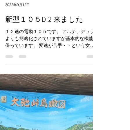
2022年9月12日
新型１０５Di2 来ました
１２速の電動１０５です。 アルテ、デュラ
よりも簡略化されていますが基本的な機能は
保っています。 変速が苦手・・という女性
ライダーにも朗報かもしれません。 比較的
入手可能なモデルの価格順 デュラ１２速
ディスク アルテグラ １２速電動 ディス
ク 約２７万...