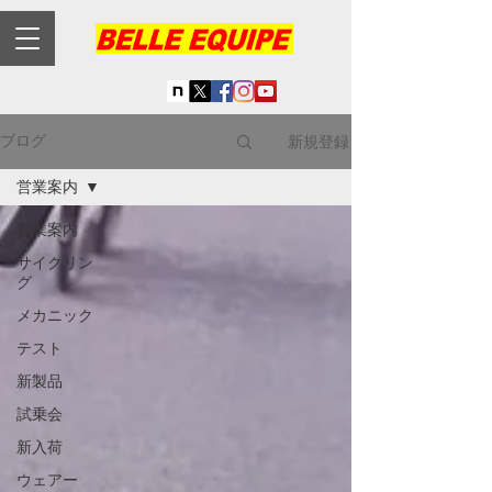
新規登録
ブログ
営業案内
営業案内
サイクリン
グ
メカニック
テスト
新製品
試乗会
新入荷
ウェアー