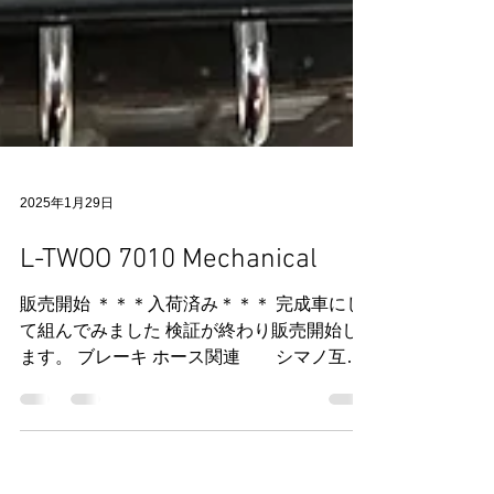
2025年1月29日
L-TWOO 7010 Mechanical
販売開始 ＊＊＊入荷済み＊＊＊ 完成車にし
て組んでみました 検証が終わり販売開始し
ます。 ブレーキ ホース関連 シマノ互換
性あり オイル ミネラルでシマノ互換 ブレ
ーキパッド シマノ互換 エア抜き方法 SRAM
互換でSRAM,AVID系シリンジが必要...