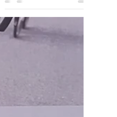
ローンですが、 昨今の事情から信販会社の
方からまもなく終了を検討中との 連絡が増
えております。 今は継続中ですが、3月初旬
で見直しがありそうです。 2月中のご契約に
関しましては今まで通り２４回まで無金利シ
ステムを 使うことができます。...