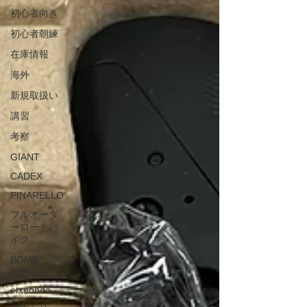
初心者向き
初心者朝練
在庫情報
海外
新規取扱い
講習
考察
GIANT
CADEX
PINARELLO
フルオーダ
ーロードバ
イク
BOMB
TRACK
etxeondo