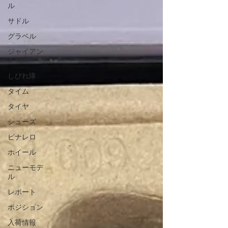
ル
サドル
グラベル
ジャイアン
ト
しびれ隊
タイム
タイヤ
シューズ
ピナレロ
ホイール
ニューモデ
ル
レポート
ポジション
入荷情報