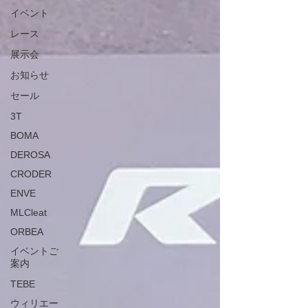
イベント
レース
展示会
お知らせ
セール
3T
BOMA
DEROSA
CRODER
ENVE
MLCleat
ORBEA
イベントご
案内
TEBE
ウィリエー