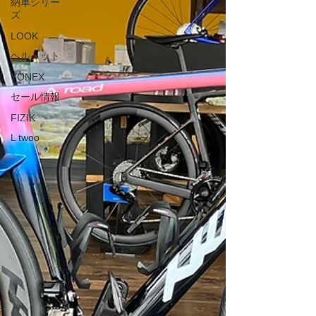
納車シリー
ズ
LOOK
ヘルメット
YONEX
セール情報
FIZIK
L twoo