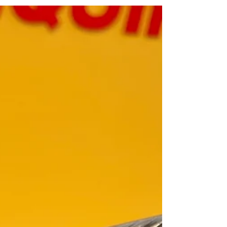
ームから完成車にする場合も適応可能です。
ティアグラ以下グレードと比べると変速スピ
ード、正確性がかなり良くなります。 クラ
ンク １７０ ５０x３４ リアディレイラ
ー ショートSS...