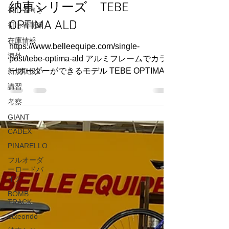
初心者向き
納車シリーズ TEBE
初心者朝練
在庫情報
OPTIMA ALD
海外
https://www.belleequipe.com/single-
新規取扱い
post/tebe-optima-ald アルミフレームでカラ
講習
ーオーダーができるモデル TEBE OPTIMA
ALD コンポーネントはシマノ１０５ 11
考察
速...
GIANT
CADEX
PINARELLO
フルオーダ
ーロードバ
イク
BOMB
TRACK
etxeondo