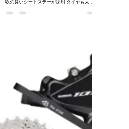
特別限定完成車 入荷しました。 ロングラ
イド系の設計 ヘッドチューブが長く振動吸
収の良いシートステーが採用 タイヤも太め
の３２Cが楽に入ります。 イタリアでのツア
ーでイタリア国内でも高評価のモデルだそう
です。 ブレーキケーブルも内蔵ですっきり
した仕上がりですね。...