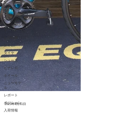
ル
サドル
グラベル
ジャイアン
ト
しびれ隊
タイム
タイヤ
シューズ
ピナレロ
ホイール
ニューモデ
ル
レポート
ポジション
入荷情報
2023年8月31日