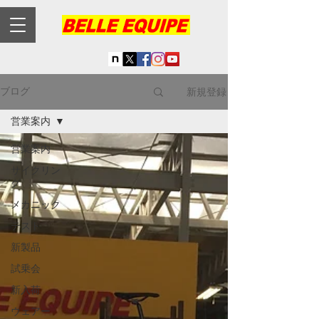
新規登録
ブログ
営業案内
営業案内
サイクリン
グ
メカニック
テスト
新製品
試乗会
新入荷
ウェアー