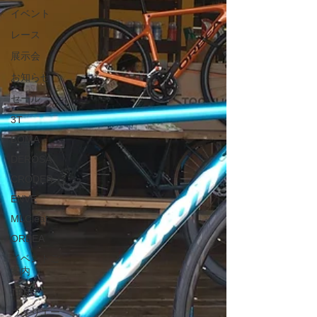
イベント
レース
展示会
お知らせ
セール
3T
BOMA
DEROSA
CRODER
ENVE
MLCleat
ORBEA
イベントご
案内
TEBE
ウィリエー