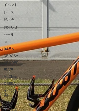
イベント
レース
展示会
お知らせ
セール
3T
BOMA
DEROSA
CRODER
ENVE
MLCleat
ORBEA
イベントご
案内
TEBE
ウィリエー