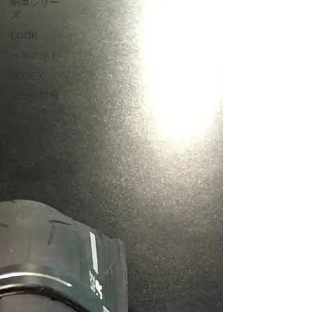
納車シリー
ズ
ミ...
LOOK
ヘルメット
YONEX
セール情報
FIZIK
L twoo