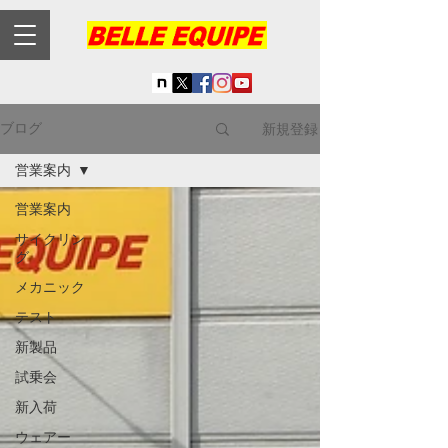
新規登録
ブログ
営業案内
営業案内
サイクリン
グ
メカニック
テスト
新製品
試乗会
新入荷
ウェアー