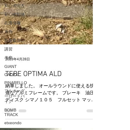
初心者向き
初心者朝練
在庫情報
海外
新規取扱い
講習
考察
GIANT
2023年4月28日
CADEX
TEBE OPTIMA ALD
PINARELLO
フルオーダ
納車しました。 オールラウンドに使える快
ーロードバ
イク
適なアルミフレームです。 ブレーキ 油圧
ディスク シマノ１０５ フルセット マット
BOMB
TRACK
ブラックとグロスオレンジの組み合わせ フ
etxeondo
ォームにTE Bike Equipmentロゴ コンポーネ
ントはシマノ１０５ ホイールはTEBEのアル