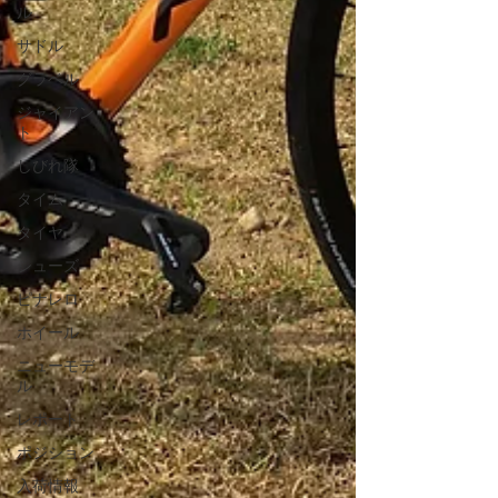
ル
サドル
グラベル
ジャイアン
ト
しびれ隊
タイム
タイヤ
シューズ
ピナレロ
ホイール
ニューモデ
ル
レポート
ポジション
入荷情報