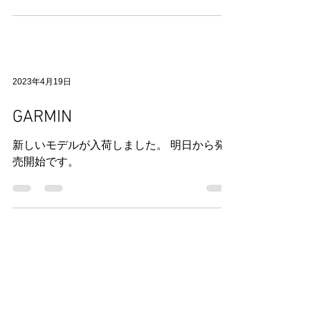
在庫と入荷予定 DOGMA DOGMA F DISK
フレームセット カラー レーシンググリー
ン サイズ５１５ ９７９，０００円 レーシ
ンググリーン ５１５ 在庫 Fシリーズ 新
モデル F9 10月頃から F7 10月頃から F5 7月
頃から X3 7月頃から...
2023年4月19日
GARMIN
新しいモデルが入荷しました。 明日から発
売開始です。