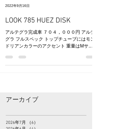
2022年9月16日
LOOK 785 HUEZ DISK
アルテグラ完成車 ７０４，０００円 アルテ
グラ フルスペック トップチューブにはモン
ドリアンカラーのアクセント 重量はMサイ
ズで8.2kg （ペダル無） 軽量です。 メカニ
カルアルテグラモデルで 税別 ６４０，０
００円 税込 ７０４，０００円 XS 完売 S
...
アーカイブ