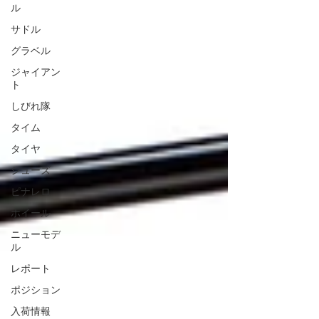
ル
サドル
グラベル
ジャイアン
ト
しびれ隊
タイム
タイヤ
シューズ
ピナレロ
ホイール
ニューモデ
ル
レポート
ポジション
入荷情報