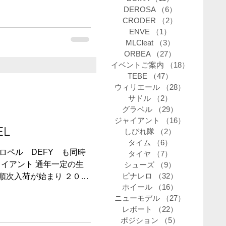
DEROSA
（6）
6件の記事
CRODER
（2）
2件の記事
ENVE
（1）
1件の記事
MLCleat
（3）
3件の記事
ORBEA
（27）
27件の記事
イベントご案内
（18）
18件の記
TEBE
（47）
47件の記事
ウィリエール
（28）
28件の記事
サドル
（2）
2件の記事
グラベル
（29）
29件の記事
ジャイアント
（16）
16件の記事
DEL
しびれ隊
（2）
2件の記事
タイム
（6）
6件の記事
ロペル DEFY も同時
タイヤ
（7）
7件の記事
ャイアント 通年一定の生
シューズ
（9）
9件の記事
ピナレロ
（32）
32件の記事
順次入荷が始まり ２０２
ホイール
（16）
16件の記事
です。 ただし...
ニューモデル
（27）
27件の記事
レポート
（22）
22件の記事
ポジション
（5）
5件の記事