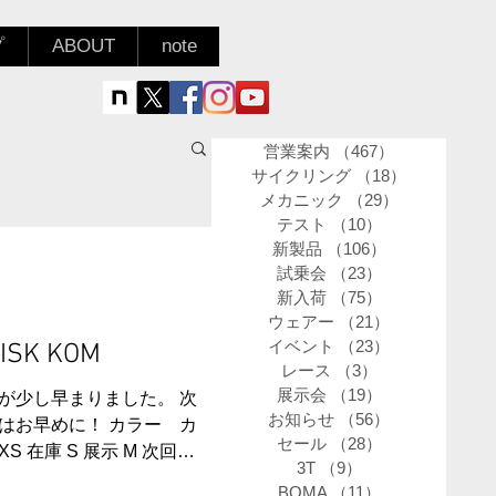
プ
ABOUT
note
営業案内
（467）
467件の記事
サイクリング
（18）
18件の記事
メカニック
（29）
29件の記事
テスト
（10）
10件の記事
新製品
（106）
106件の記事
試乗会
（23）
23件の記事
新入荷
（75）
75件の記事
ウェアー
（21）
21件の記事
イベント
（23）
23件の記事
DISK KOM
レース
（3）
3件の記事
展示会
（19）
19件の記事
が少し早まりました。 次
お知らせ
（56）
56件の記事
はお早めに！ カラー カ
セール
（28）
28件の記事
次回5
3T
（9）
9件の記事
３０２５００円（税込）
BOMA
（11）
11件の記事