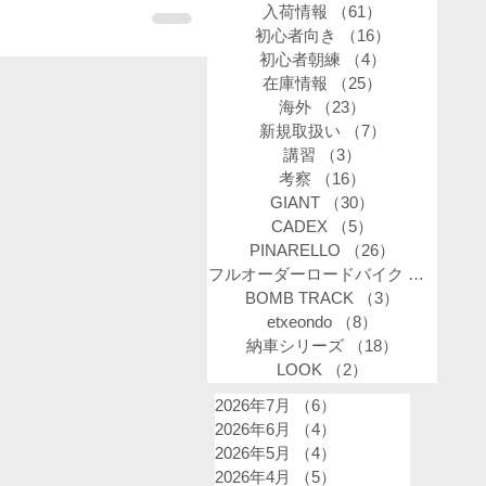
入荷情報
（61）
61件の記事
初心者向き
（16）
16件の記事
初心者朝練
（4）
4件の記事
在庫情報
（25）
25件の記事
海外
（23）
23件の記事
新規取扱い
（7）
7件の記事
講習
（3）
3件の記事
考察
（16）
16件の記事
GIANT
（30）
30件の記事
CADEX
（5）
5件の記事
PINARELLO
（26）
26件の記事
フルオーダーロードバイク
（34）
34
BOMB TRACK
（3）
3件の記事
etxeondo
（8）
8件の記事
納車シリーズ
（18）
18件の記事
LOOK
（2）
2件の記事
2026年7月
（6）
6件の記事
2026年6月
（4）
4件の記事
2026年5月
（4）
4件の記事
2026年4月
（5）
5件の記事