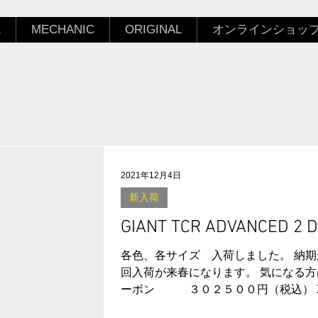
E
MECHANIC
ORIGINAL
オンラインショッ
2021年12月4日
新入荷
GIANT TCR ADVANCED 2 
各色、各サイズ 入荷しました。 納期
回入荷が来春になります。 気になる方
ーボン ３０２５００円（税込） XS 在庫 S 展示 M 
月 予約可能 カラー ヘマタイト 